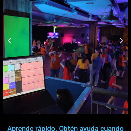
Fabian - Suiza
Aprende rápido. Obtén ayuda cuando