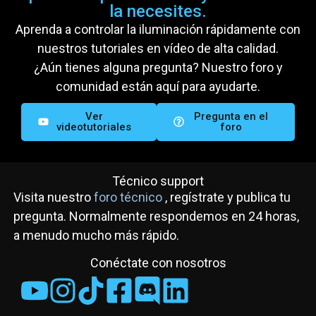
la necesites.
- 8 cabezales de haz Light-Inc
Aprenda a controlar la iluminación rápidamente con
MH-R
nuestros tutoriales en vídeo de alta calidad.
- 3 cabezales de lavado Max
Light MHL73
¿Aún tienes alguna pregunta? Nuestro foro y
- 2x Flash Profesional LED PAR
comunidad están aquí para ayudarte.
64 Slim
- 1x Shehds 2 Eyez Blinder
- 1x Estroboscopio BeamZ
Ver
Pregunta en el
1500W
videotutoriales
foro
Técnico support
Visita nuestro
foro técnico
, regístrate y publica tu
pregunta. Normalmente respondemos en 24 horas,
a menudo mucho más rápido.
Conéctate con nosotros