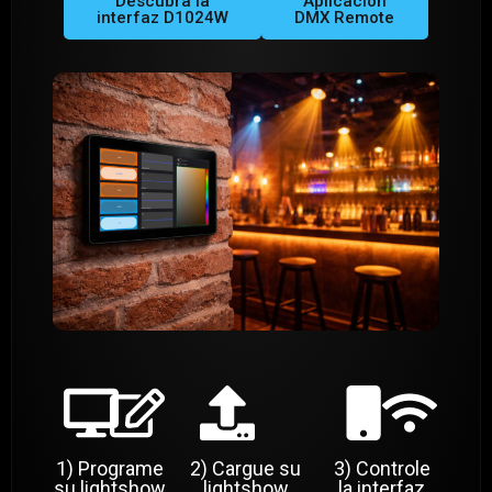
Descubra la
Aplicación
interfaz D1024W
DMX Remote
1) Programe
2) Cargue su
3) Controle
su lightshow
lightshow
la interfaz