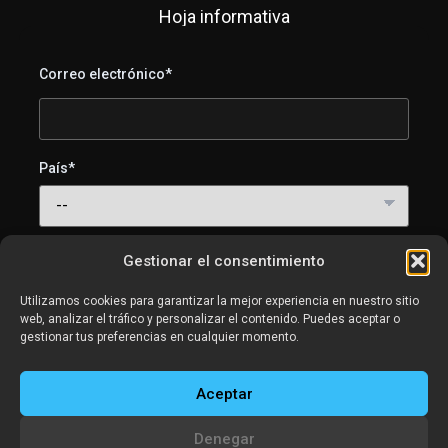
Hoja informativa
Correo electrónico*
País*
Acepto recibir correos electrónicos de SweetLight
Gestionar el consentimiento
(consejos de iluminación, tutoriales y novedades de
productos). Puedes darte de baja cuando quieras.
Utilizamos cookies para garantizar la mejor experiencia en nuestro sitio
web, analizar el tráfico y personalizar el contenido. Puedes aceptar o
gestionar tus preferencias en cualquier momento.
Aceptar
Denegar