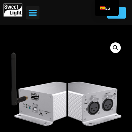
ES
EN
FR
DE
IT
PT