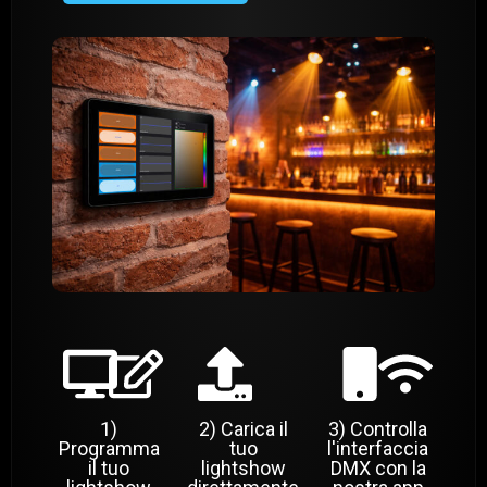
1)
2) Carica il
3) Controlla
Programma
tuo
l'interfaccia
il tuo
lightshow
DMX con la