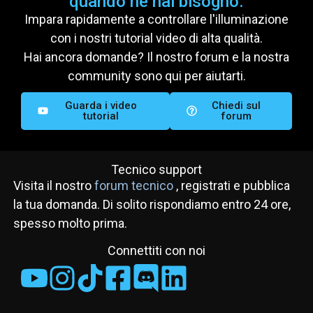
quando ne hai bisogno.
Impara rapidamente a controllare l'illuminazione
Autore - Cedric
con i nostri tutorial video di alta qualità.
Hai ancora domande? Il nostro forum e la nostra
community sono qui per aiutarti.
Rapporto di
Facebook
Guarda i video
Chiedi sul
tutorial
forum
Tecnico support
Visita il nostro
forum tecnico
, registrati e pubblica
la tua domanda. Di solito rispondiamo entro 24 ore,
spesso molto prima.
Connettiti con noi