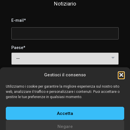
Notiziario
E-mail*
Paese*
Acconsento a ricevere le email di SweetLight
Gestisci il consenso
(suggerimenti sull'illuminazione, tutorial e aggiornamenti sui
prodotti). Puoi annullare l'iscrizione in qualsiasi momento.
Utilizziamo i cookie per garantire la migliore esperienza sul nostro sito
web, analizzare il traffico e personalizzare i contenuti. Puoi accettare o
gestire le tue preferenze in qualsiasi momento.
Accetta
Negare
Copyright © 2026 – SweetLight Controller – Tutti i diritti riservati –
avviso