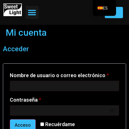
ES
EN
FR
Mi cuenta
DE
IT
Acceder
PT
Nombre de usuario o correo electrónico
*
Contraseña
*
Recuérdame
Acceso