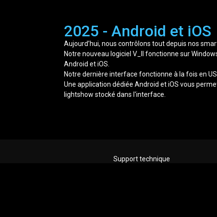
2025 - Android et iOS
Aujourd’hui, nous contrôlons tout depuis nos sma
Notre nouveau logiciel V_II fonctionne sur Window
Android et iOS.
Notre dernière interface fonctionne à la fois en U
Une application dédiée Android et iOS vous perme
lightshow stocké dans l'interface.
Support technique
Allez sur notre
forum technique
, enregistrez-vous 
postez votre question. Nous répondons
habituellement sous 24h, et souvent bien plus vite.