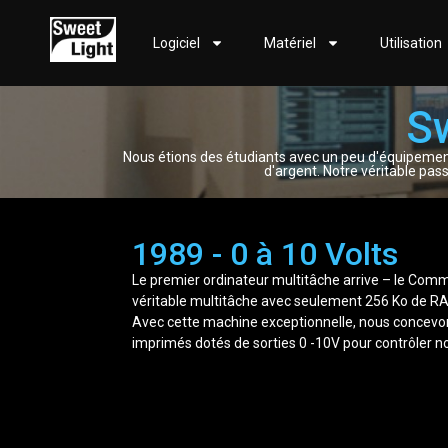
Logiciel
Matériel
Utilisation
Sw
Nous étions des étudiants avec un peu d'équipemen
d'argent. Notre véritable pas
1989 - 0 à 10 Volts
Le premier ordinateur multitâche arrive – le Co
véritable multitâche avec seulement 256 Ko de R
Avec cette machine exceptionnelle, nous concevon
imprimés dotés de sorties 0 -10V pour contrôler n