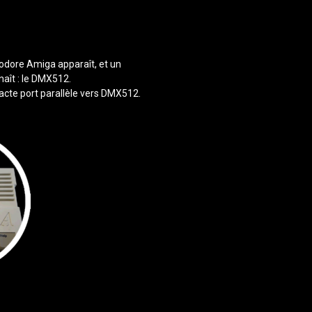
dore Amiga apparaît, et un
aît : le DMX512.
cte port parallèle vers DMX512.