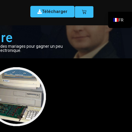
Télécharger
FR
EN
ire
DE
r des mariages pour gagner un peu
ES
lectronique.
IT
PT