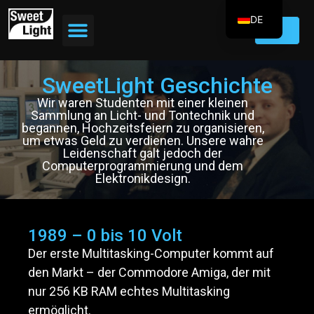
DE
EN
FR
SweetLight Geschichte
ES
Wir waren Studenten mit einer kleinen
IT
Sammlung an Licht- und Tontechnik und
begannen, Hochzeitsfeiern zu organisieren,
PT
um etwas Geld zu verdienen. Unsere wahre
Leidenschaft galt jedoch der
Computerprogrammierung und dem
Elektronikdesign.
1989 – 0 bis 10 Volt
Der erste Multitasking-Computer kommt auf
den Markt – der Commodore Amiga, der mit
nur 256 KB RAM echtes Multitasking
ermöglicht.